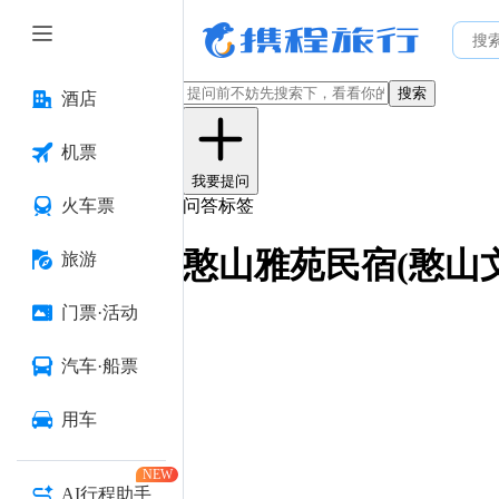
搜索
酒店
机票
我要提问
火车票
问答标签
憨山雅苑民宿(憨山
旅游
门票·活动
汽车·船票
用车
NEW
AI行程助手