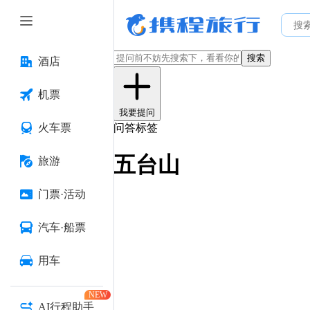
搜索
酒店
机票
我要提问
火车票
问答标签
五台山
旅游
门票·活动
汽车·船票
用车
NEW
AI行程助手