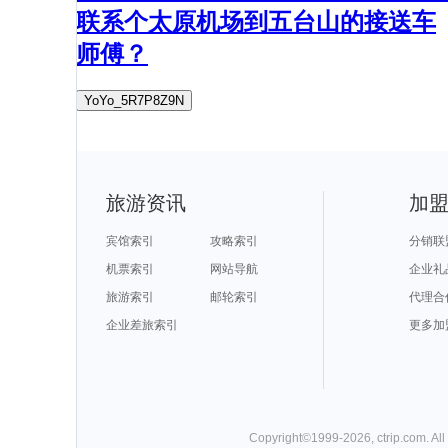
联系个太原机场到五台山的接送车
师傅？
YoYo_5R7P8Z9N
旅游资讯
加
宾馆索引
攻略索引
分销联
机票索引
网站导航
企业礼
旅游索引
邮轮索引
代理合
企业差旅索引
更多加
Copyright©
1999-
2026
,
ctrip.com
. Al