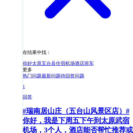
在结果中找：
你好
太原
五台县
住宿
机场
酒店
班车
更多
热门问题
最新问题
待回答问题
1
回答
#瑞南居山庄（五台山风景区店）#
你好，我是下周五下午到太原武宿
机场，3个人，酒店能否帮忙推荐或