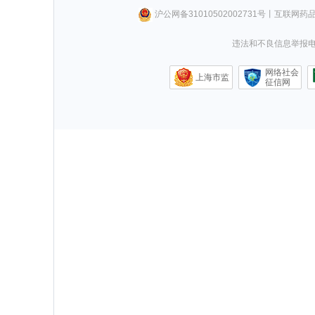
沪公网备31010502002731号
丨
互联网药
违法和不良信息举报电话0
网络社会
上海市监
征信网