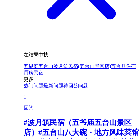
在结果中找：
五爺廟
五台山波月筑民宿(五台山景区店)
五台县
住宿
厨房
民宿
更多
热门问题
最新问题
待回答问题
1
回答
#波月筑民宿（五爷庙五台山景区
店）#五台山八大碗・地方风味菜馆