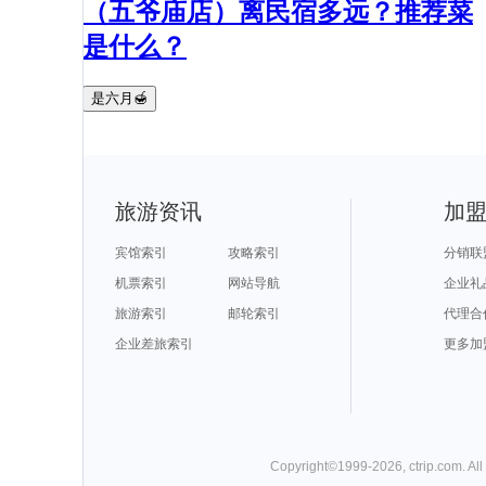
（五爷庙店）离民宿多远？推荐菜
是什么？
是六月🍯
旅游资讯
加
宾馆索引
攻略索引
分销联
机票索引
网站导航
企业礼
旅游索引
邮轮索引
代理合
企业差旅索引
更多加
Copyright©
1999-
2026
,
ctrip.com
. Al