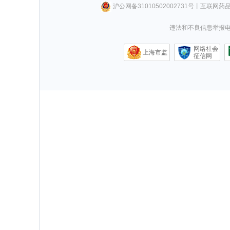
沪公网备31010502002731号
丨
互联网药
违法和不良信息举报电话0
网络社会
上海市监
征信网