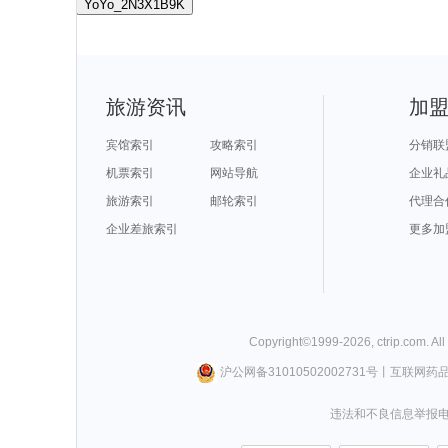
YoYo_2N3X1B9K
旅游资讯
加
宾馆索引
攻略索引
分销联
机票索引
网站导航
企业礼
旅游索引
邮轮索引
代理合
企业差旅索引
更多加
Copyright©
1999-
2026
,
ctrip.com
. Al
沪公网备31010502002731号
丨
互联网药
违法和不良信息举报电话0