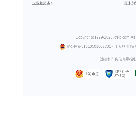
企业差旅索引
更多加
Copyright©
1999-
2026
,
ctrip.com
. Al
沪公网备31010502002731号
丨
互联网药
违法和不良信息举报电话0
网络社会
上海市监
征信网