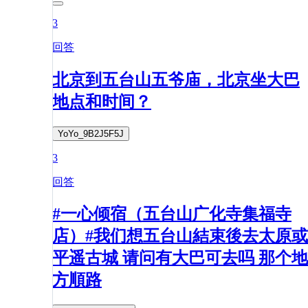
3
回答
北京到五台山五爷庙，北京坐大巴
地点和时间？
YoYo_9B2J5F5J
3
回答
#一心倾宿（五台山广化寺集福寺
店）#我们想五台山結束後去太原或
平遥古城 请问有大巴可去吗 那个地
方順路