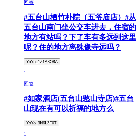
回答
#五台山栖竹朴院（五爷庙店）#从
五台山南门坐公交车进去，住宿的
地方有站吗？下了车有多远到这里
呢？住的地方离殊像寺远吗？
YoYo_1Z1A8O8A
1
回答
#如家酒店(五台山憨山寺店)#五台
山现在有可以祈福的地方么
YoYo_3N6L3F0T
1