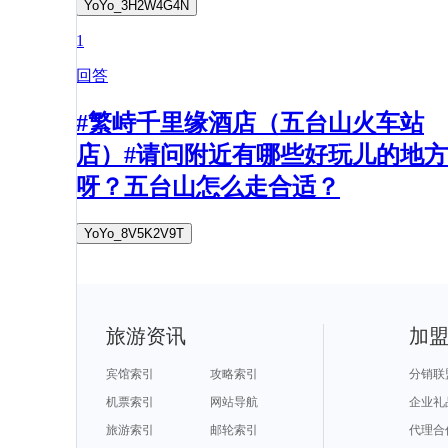
YoYo_3H2W4G4N
1
回答
#繁峙千里缘酒店（五台山火车站
店）#请问附近有哪些好玩儿的地方
呀？五台山怎么走合适？
YoYo_8V5K2V9T
旅游资讯
加
宾馆索引
攻略索引
分销联
机票索引
网站导航
企业礼
旅游索引
邮轮索引
代理合