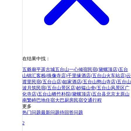
在结果中找：
五爺廟
平遥古城
五台山一心倾宿民宿(黛螺顶店)
五台
山锦汇客栈(殊像寺店)
千里缘酒店(五台山火车站店)
云
渡里民宿(五台山店)
如家酒店(五台山憨山寺店)
五台山
波月筑民宿(五台山景区店)
妙韫山舍(五台山风景区广
化寺店)
五台山栖竹朴院(黛螺顶店)
五台县
北京
太原
山
南
繁峙
巴地
住宿
大巴
厨房
民宿
交通
行程
更多
热门问题
最新问题
待回答问题
2