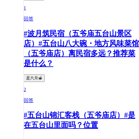
1
回答
#波月筑民宿（五爷庙五台山景区
店）#五台山八大碗・地方风味菜馆
（五爷庙店）离民宿多远？推荐菜
是什么？
是六月🍯
2
回答
#五台山锦汇客栈（五爷庙店）#是
在五台山里面吗？位置