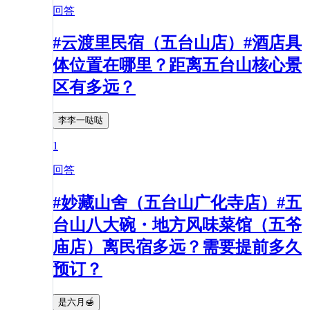
回答
#云渡里民宿（五台山店）#酒店具
体位置在哪里？距离五台山核心景
区有多远？
李李一哒哒
1
回答
#妙藏山舍（五台山广化寺店）#五
台山八大碗・地方风味菜馆（五爷
庙店）离民宿多远？需要提前多久
预订？
是六月🍯