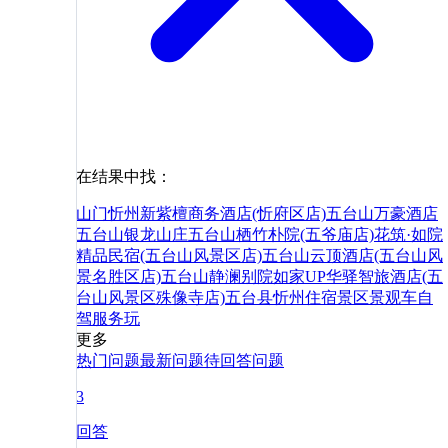
在结果中找：
山门
忻州新紫檀商务酒店(忻府区店)
五台山万豪酒店
五台山银龙山庄
五台山栖竹朴院(五爷庙店)
花筑·如院
精品民宿(五台山风景区店)
五台山云顶酒店(五台山风
景名胜区店)
五台山静澜别院
如家UP华驿智旅酒店(五
台山风景区殊像寺店)
五台县
忻州
住宿
景区
景观
车
自
驾
服务
玩
更多
热门问题
最新问题
待回答问题
3
回答