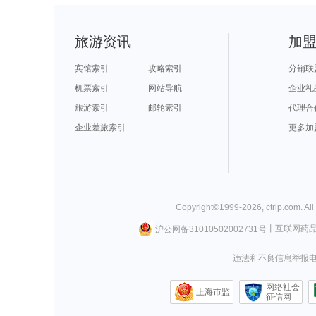
旅游资讯
加
宾馆索引
攻略索引
分销联
机票索引
网站导航
企业礼
旅游索引
邮轮索引
代理合
企业差旅索引
更多加
Copyright©
1999-
2026
,
ctrip.com
. Al
沪公网备31010502002731号
丨
互联网药
违法和不良信息举报电话0
网络社会
上海市监
征信网