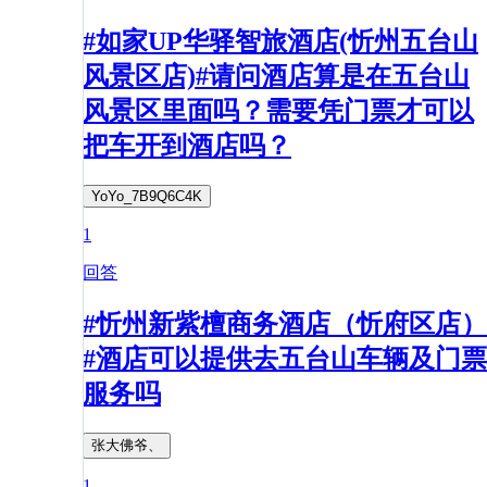
#如家UP华驿智旅酒店(忻州五台山
风景区店)#请问酒店算是在五台山
风景区里面吗？需要凭门票才可以
把车开到酒店吗？
YoYo_7B9Q6C4K
1
回答
#忻州新紫檀商务酒店（忻府区店）
#酒店可以提供去五台山车辆及门票
服务吗
张大佛爷、
1