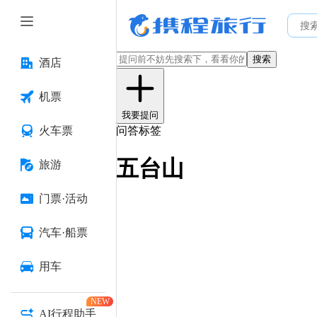
搜索
酒店
机票
我要提问
火车票
问答标签
五台山
旅游
门票·活动
汽车·船票
用车
NEW
AI行程助手