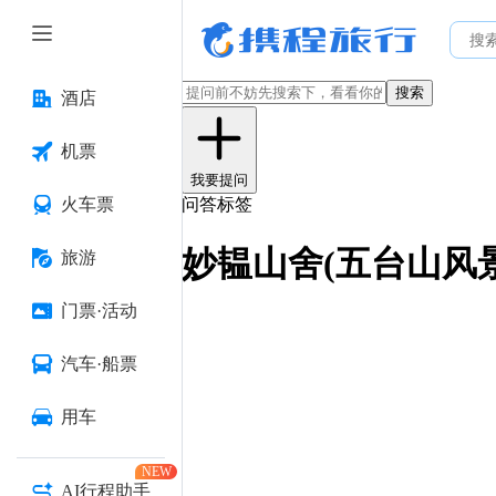
搜索
酒店
机票
我要提问
火车票
问答标签
妙韫山舍(五台山风
旅游
门票·活动
汽车·船票
用车
NEW
AI行程助手