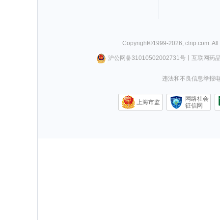
Copyright©
1999-
2026
,
ctrip.com
. Al
沪公网备31010502002731号
丨
互联网药
违法和不良信息举报电话0
网络社会
上海市监
征信网