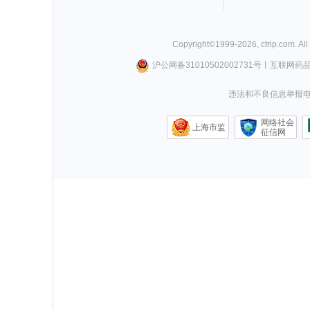
Copyright©
1999-
2026
,
ctrip.com
. Al
沪公网备31010502002731号
丨
互联网药
违法和不良信息举报电话0
网络社会
上海市监
征信网