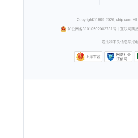
Copyright©
1999-
2026
,
ctrip.com
. Al
沪公网备31010502002731号
丨
互联网药
违法和不良信息举报电话0
网络社会
上海市监
征信网