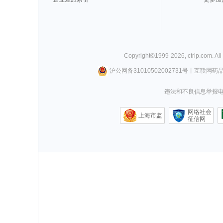
Copyright©
1999-
2026
,
ctrip.com
. Al
沪公网备31010502002731号
丨
互联网药
违法和不良信息举报电话0
网络社会
上海市监
征信网