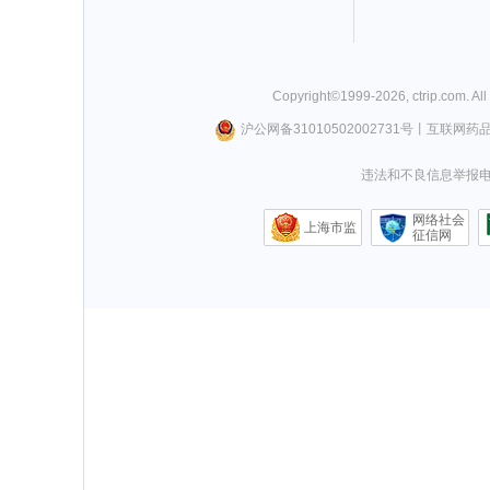
Copyright©
1999-
2026
,
ctrip.com
. Al
沪公网备31010502002731号
丨
互联网药
违法和不良信息举报电话0
网络社会
上海市监
征信网