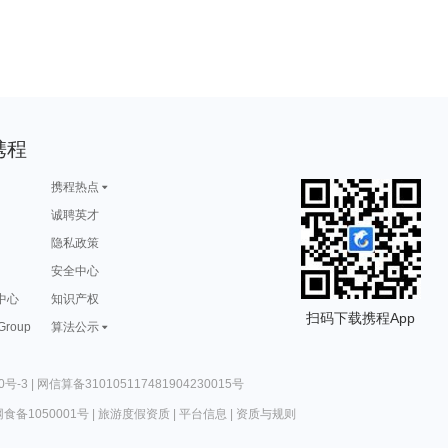
携程
携程热点
诚聘英才
隐私政策
安全中心
中心
知识产权
扫码下载携程App
 Group
算法公示
0号-3
|
网信算备310105117481904230015号
食备1050001号
|
旅游度假资质
|
平台信息
|
资质与规则