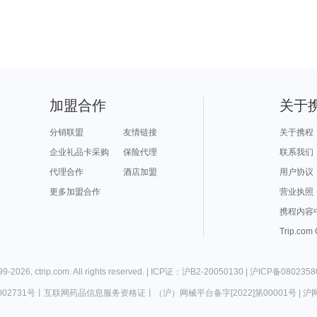
加盟合作
关于
分销联盟
友情链接
关于携程
企业礼品卡采购
保险代理
联系我们
代理合作
酒店加盟
用户协议
更多加盟合作
营业执照
携程内容
Trip.com
99-
2026
,
ctrip.com
. All rights reserved. |
ICP证：沪B2-20050130
|
沪ICP备0802358
02731号
丨
互联网药品信息服务资格证
丨
（沪）网械平台备字[2022]第00001号
|
沪网