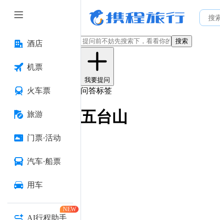
搜索
酒店
机票
我要提问
火车票
问答标签
五台山
旅游
门票·活动
汽车·船票
用车
NEW
AI行程助手