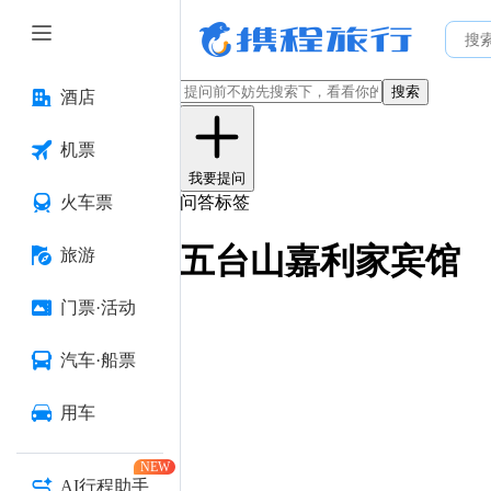
搜索
酒店
机票
我要提问
火车票
问答标签
五台山嘉利家宾馆
旅游
门票·活动
汽车·船票
用车
NEW
AI行程助手