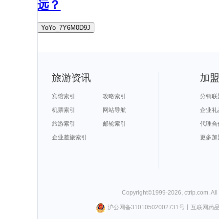
远？
YoYo_7Y6M0D9J
旅游资讯
加
宾馆索引
攻略索引
分销联
机票索引
网站导航
企业礼
旅游索引
邮轮索引
代理合
企业差旅索引
更多加
Copyright©
1999-
2026
,
ctrip.com
. Al
沪公网备31010502002731号
丨
互联网药