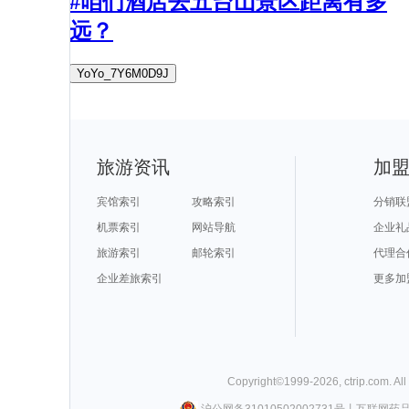
#咱们酒店去五台山景区距离有多
远？
YoYo_7Y6M0D9J
旅游资讯
加
宾馆索引
攻略索引
分销联
机票索引
网站导航
企业礼
旅游索引
邮轮索引
代理合
企业差旅索引
更多加
Copyright©
1999-
2026
,
ctrip.com
. Al
沪公网备31010502002731号
丨
互联网药