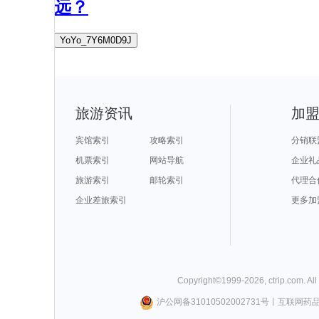
远？
YoYo_7Y6M0D9J
旅游资讯
加
宾馆索引
攻略索引
分销联
机票索引
网站导航
企业礼
旅游索引
邮轮索引
代理合
企业差旅索引
更多加
Copyright©
1999-
2026
,
ctrip.com
. Al
沪公网备31010502002731号
丨
互联网药