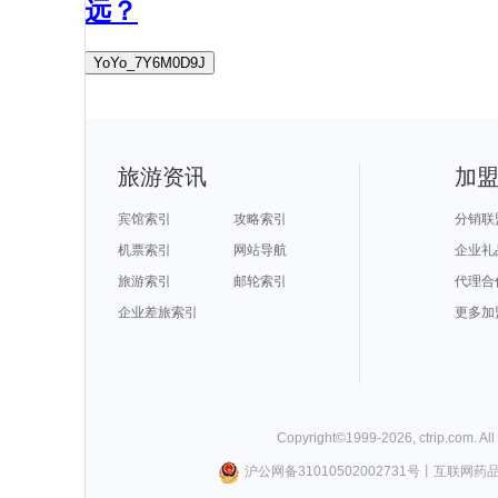
远？
YoYo_7Y6M0D9J
旅游资讯
加
宾馆索引
攻略索引
分销联
机票索引
网站导航
企业礼
旅游索引
邮轮索引
代理合
企业差旅索引
更多加
Copyright©
1999-
2026
,
ctrip.com
. Al
沪公网备31010502002731号
丨
互联网药