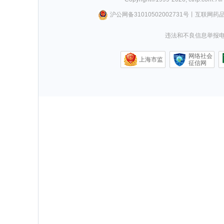
沪公网备31010502002731号
丨
互联网药
违法和不良信息举报电话0
网络社会
上海市监
征信网