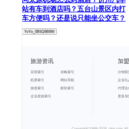
站有车到酒店吗？五台山景区内打
车方便吗？还是说只能坐公交车？
YoYo_0B5Q9B8W
旅游资讯
加
宾馆索引
攻略索引
分销联
机票索引
网站导航
企业礼
旅游索引
邮轮索引
代理合
企业差旅索引
更多加
Copyright©
1999-
2026
,
ctrip.com
. Al