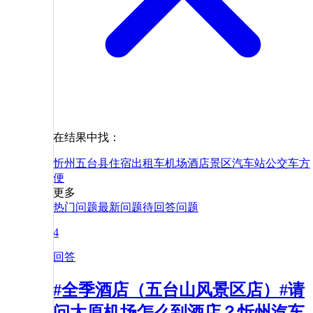
在结果中找：
忻州
五台县
住宿
出租车
机场
酒店
景区
汽车站
公交车
方
便
更多
热门问题
最新问题
待回答问题
4
回答
#全季酒店（五台山风景区店）#请
问太原机场怎么到酒店？忻州汽车