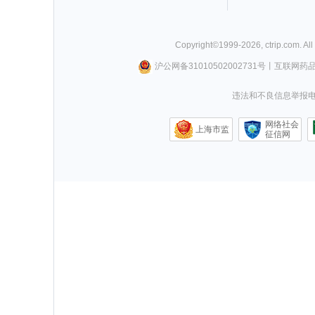
Copyright©
1999-
2026
,
ctrip.com
. Al
沪公网备31010502002731号
丨
互联网药
违法和不良信息举报电话0
网络社会
上海市监
征信网