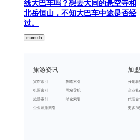
线大巴车吗？想去大同的悬空寺和
北岳恒山，不知大巴车中途是否经
过。
momoda
旅游资讯
加
宾馆索引
攻略索引
分销联
机票索引
网站导航
企业礼
旅游索引
邮轮索引
代理合
企业差旅索引
更多加