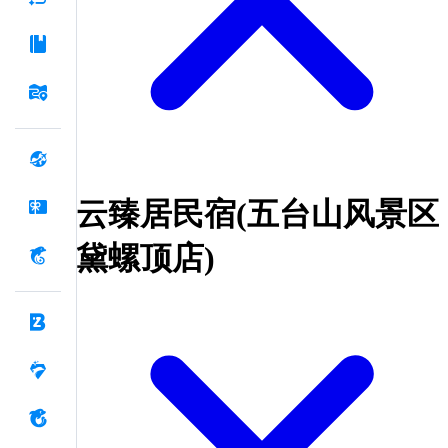
云臻居民宿(五台山风景区
黛螺顶店)