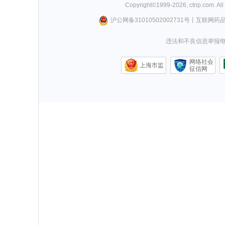
Copyright©
1999-
2026
,
ctrip.com
. Al
沪公网备31010502002731号
丨
互联网药
违法和不良信息举报电话0
网络社会
上海市监
征信网