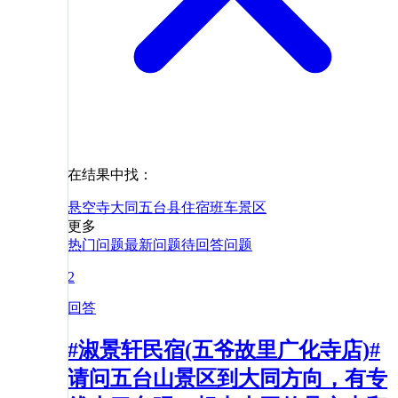
在结果中找：
悬空寺
大同
五台县
住宿
班车
景区
更多
热门问题
最新问题
待回答问题
2
回答
#淑景轩民宿(五爷故里广化寺店)#
请问五台山景区到大同方向，有专