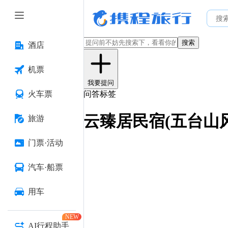
搜索
酒店
机票
我要提问
火车票
问答标签
云臻居民宿(五台山
旅游
门票·活动
汽车·船票
用车
NEW
AI行程助手