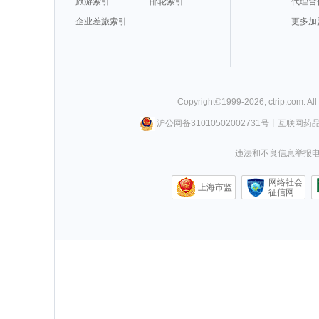
旅游索引
邮轮索引
代理合
企业差旅索引
更多加
Copyright©
1999-
2026
,
ctrip.com
. Al
沪公网备31010502002731号
丨
互联网药
违法和不良信息举报电话0
网络社会
上海市监
征信网