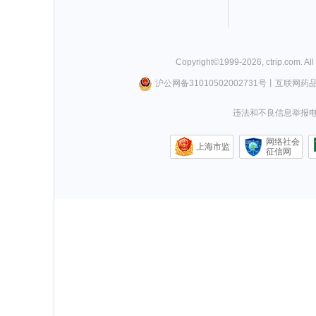
Copyright©
1999-
2026
,
ctrip.com
. Al
沪公网备31010502002731号
丨
互联网药
违法和不良信息举报电话0
网络社会
上海市监
征信网