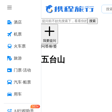
搜索
酒店
机票
我要提问
火车票
问答标签
五台山
旅游
门票·活动
汽车·船票
用车
NEW
AI行程助手