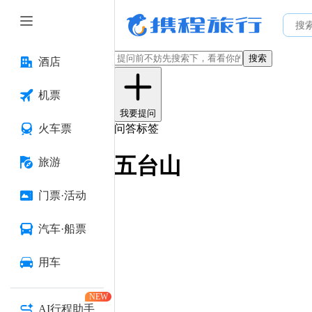
搜索
酒店
机票
我要提问
火车票
问答标签
五台山
旅游
门票·活动
汽车·船票
用车
NEW
AI行程助手