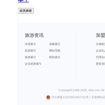
妮美麻麻
旅游资讯
加
宾馆索引
攻略索引
分销联
机票索引
网站导航
企业礼
旅游索引
邮轮索引
代理合
企业差旅索引
更多加
Copyright©
1999-
2026
,
ctrip.com
. Al
沪公网备31010502002731号
丨
互联网药