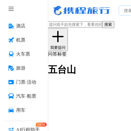
搜索
酒店
机票
我要提问
火车票
问答标签
五台山
旅游
门票·活动
汽车·船票
用车
NEW
AI行程助手