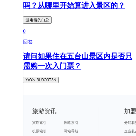
吗？从哪里开始算进入景区的？
游走着的白总
0
回答
请问如果住在五台山景区内是否只
需购一次入门票？
YoYo_3U0O0T3N
旅游资讯
加
宾馆索引
攻略索引
分销联
机票索引
网站导航
企业礼