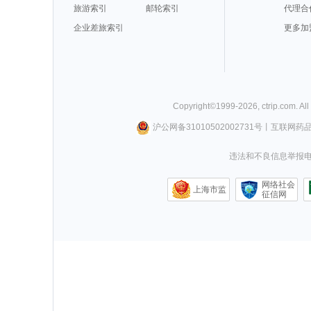
旅游索引
邮轮索引
代理合
企业差旅索引
更多加
Copyright©
1999-
2026
,
ctrip.com
. Al
沪公网备31010502002731号
丨
互联网药
违法和不良信息举报电话0
网络社会
上海市监
征信网