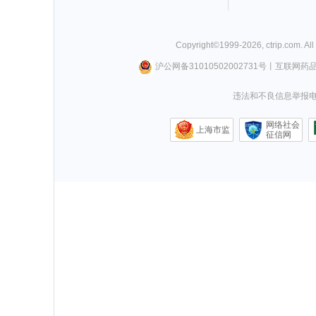
Copyright©
1999-
2026
,
ctrip.com
. Al
沪公网备31010502002731号
丨
互联网药
违法和不良信息举报电话0
网络社会
上海市监
征信网