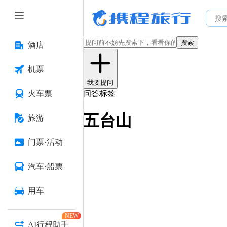
搜索
酒店
机票
我要提问
火车票
问答标签
五台山
旅游
门票·活动
汽车·船票
用车
NEW
AI行程助手