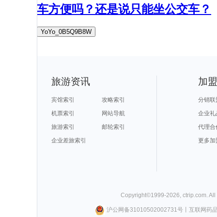
车方便吗？还是说只能坐公交车？
YoYo_0B5Q9B8W
旅游资讯
加
宾馆索引
攻略索引
分销联
机票索引
网站导航
企业礼
旅游索引
邮轮索引
代理合
企业差旅索引
更多加
Copyright©
1999-
2026
,
ctrip.com
. Al
沪公网备31010502002731号
丨
互联网药