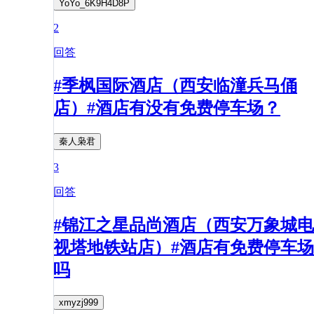
YoYo_6K9H4D8P
2
回答
#季枫国际酒店（西安临潼兵马俑
店）#酒店有没有免费停车场？
秦人枭君
3
回答
#锦江之星品尚酒店（西安万象城电
视塔地铁站店）#酒店有免费停车场
吗
xmyzj999