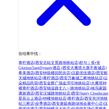
在结果中找：
青柠酒店(西安北站文景路地铁站店)
舒与｜長•安
GloriousTangDynasty酒店 (西安大雁塔大唐不夜城店)
希美酒店(西安钟鼓楼回民街店)
汉庭优佳酒店(西安航
天城地铁站店)
青柠酒店(西安万象城三桥地铁站店)
云
朵精品民宿(西安金辉广场金浮坨地铁站店)
大雁塔
钟
楼
青柠酒店(西安锦业路丈八一路地铁站店)
候鸟家园
康旅酒店(西安汉城路地铁站店)
西安|Starry Cloudscape
星辰云上酒店(钟楼地铁站店)
青柠酒店(西安皂河地铁
站三桥店)
全季酒店(西安唐延南路绿地会展中心店)
汉
庭优佳酒店(西安钟楼北大街店)
住宿
停车场
位置
服务