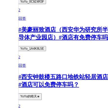
YoYo_0C9Z4R3F
2
回答
#美豪丽致酒店（西安华为研究所半
导体产业园店）#酒店有免费停车吗
YoYo_1A4K8L5E
2
回答
#西安钟鼓楼五路口地铁站轻居酒店
#酒店可以免费停车吗？
YoYo的晴天☀️
2