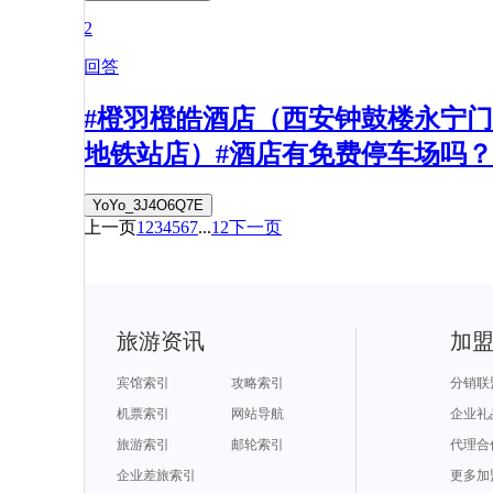
2
回答
#橙羽橙皓酒店（西安钟鼓楼永宁门
地铁站店）#酒店有免费停车场吗？
YoYo_3J4O6Q7E
上一页
1
2
3
4
5
6
7
...
12
下一页
旅游资讯
加
宾馆索引
攻略索引
分销联
机票索引
网站导航
企业礼
旅游索引
邮轮索引
代理合
企业差旅索引
更多加