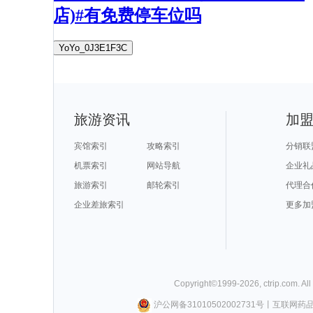
店)#有免费停车位吗
YoYo_0J3E1F3C
旅游资讯
加
宾馆索引
攻略索引
分销联
机票索引
网站导航
企业礼
旅游索引
邮轮索引
代理合
企业差旅索引
更多加
Copyright©
1999-
2026
,
ctrip.com
. Al
沪公网备31010502002731号
丨
互联网药