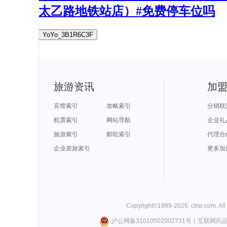
太乙路地铁站店）#免费停车位吗
YoYo_3B1R6C3F
旅游资讯
加
宾馆索引
攻略索引
分销联
机票索引
网站导航
企业礼
旅游索引
邮轮索引
代理合
企业差旅索引
更多加
Copyright©
1999-
2026
,
ctrip.com
. Al
沪公网备31010502002731号
丨
互联网药