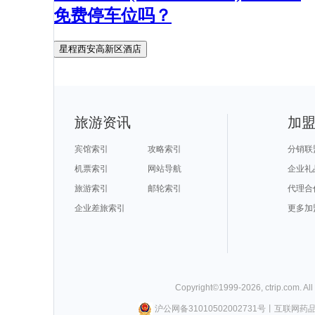
免费停车位吗？
星程西安高新区酒店
旅游资讯
加
宾馆索引
攻略索引
分销联
机票索引
网站导航
企业礼
旅游索引
邮轮索引
代理合
企业差旅索引
更多加
Copyright©
1999-
2026
,
ctrip.com
. Al
沪公网备31010502002731号
丨
互联网药