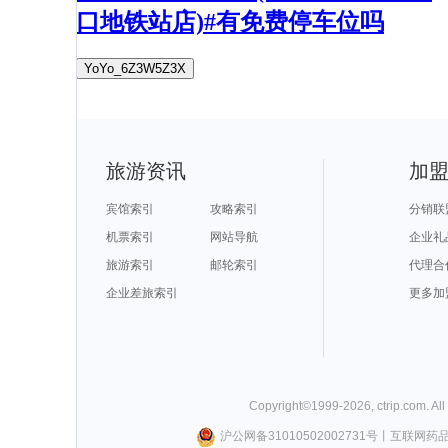
口地铁站店)#有免费停车位吗
YoYo_6Z3W5Z3X
旅游资讯
加
宾馆索引
攻略索引
分销联
机票索引
网站导航
企业礼
旅游索引
邮轮索引
代理合
企业差旅索引
更多加
Copyright©
1999-
2026
,
ctrip.com
. Al
沪公网备31010502002731号
丨
互联网药