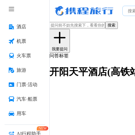
搜索
酒店
机票
我要提问
火车票
问答标签
开阳天平酒店(高铁
旅游
门票·活动
汽车·船票
用车
NEW
AI行程助手