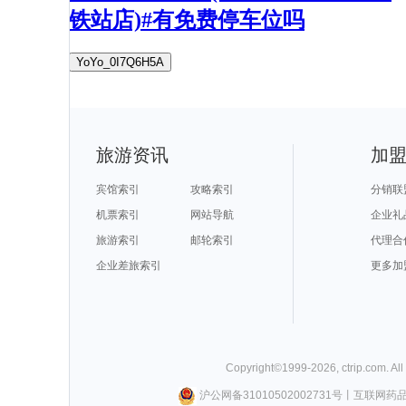
铁站店)#有免费停车位吗
YoYo_0I7Q6H5A
旅游资讯
加
宾馆索引
攻略索引
分销联
机票索引
网站导航
企业礼
旅游索引
邮轮索引
代理合
企业差旅索引
更多加
Copyright©
1999-
2026
,
ctrip.com
. Al
沪公网备31010502002731号
丨
互联网药