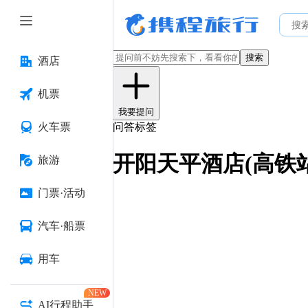
搜索
酒店
机票
我要提问
火车票
问答标签
开阳天平酒店(高铁
旅游
门票·活动
汽车·船票
用车
NEW
AI行程助手