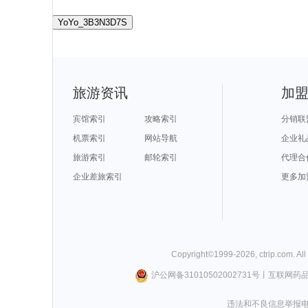
YoYo_3B3N3D7S
旅游资讯
加
宾馆索引
攻略索引
分销联
机票索引
网站导航
企业礼
旅游索引
邮轮索引
代理合
企业差旅索引
更多加
Copyright©
1999-
2026
,
ctrip.com
. Al
沪公网备31010502002731号
丨
互联网药
违法和不良信息举报电话0