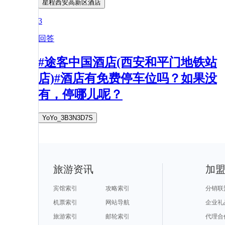
星程西安高新区酒店
3
回答
#途客中国酒店(西安和平门地铁站
店)#酒店有免费停车位吗？如果没
有，停哪儿呢？
YoYo_3B3N3D7S
旅游资讯
加
宾馆索引
攻略索引
分销联
机票索引
网站导航
企业礼
旅游索引
邮轮索引
代理合