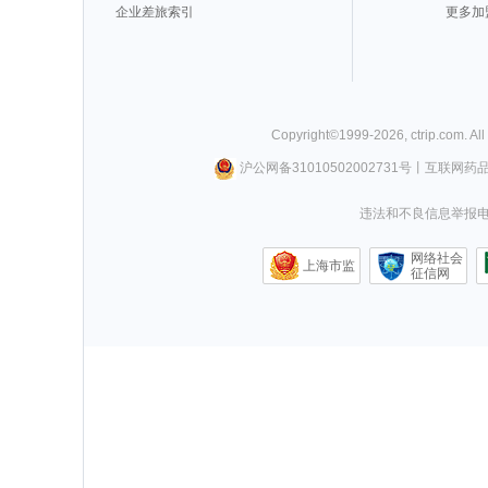
企业差旅索引
更多加
Copyright©
1999-
2026
,
ctrip.com
. Al
沪公网备31010502002731号
丨
互联网药
违法和不良信息举报电话0
网络社会
上海市监
征信网