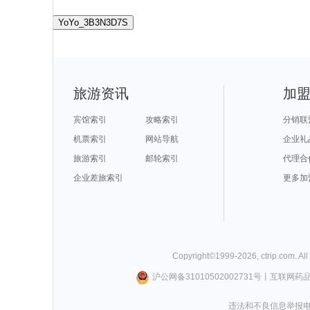
YoYo_3B3N3D7S
旅游资讯
加
宾馆索引
攻略索引
分销联
机票索引
网站导航
企业礼
旅游索引
邮轮索引
代理合
企业差旅索引
更多加
Copyright©
1999-
2026
,
ctrip.com
. Al
沪公网备31010502002731号
丨
互联网药
违法和不良信息举报电话0