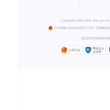
Copyright©
1999-
2026
,
ctrip.com
. Al
沪公网备31010502002731号
丨
互联网药
违法和不良信息举报电话0
网络社会
上海市监
征信网