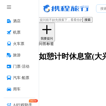
搜索
酒店
机票
我要提问
火车票
问答标签
如憩计时休息室(大
旅游
门票·活动
汽车·船票
用车
NEW
AI行程助手