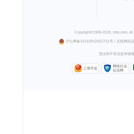
Copyright©
1999-
2026
,
ctrip.com
. Al
沪公网备31010502002731号
丨
互联网药
违法和不良信息举报电话0
网络社会
上海市监
征信网