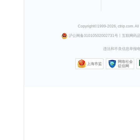
Copyright©
1999-
2026
,
ctrip.com
. Al
沪公网备31010502002731号
丨
互联网药
违法和不良信息举报电话0
网络社会
上海市监
征信网