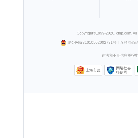
Copyright©
1999-
2026
,
ctrip.com
. Al
沪公网备31010502002731号
丨
互联网药
违法和不良信息举报电话0
网络社会
上海市监
征信网